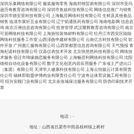
深圳乐巢网络有限公司
服装服饰零售
海南邦翎贸易有限公司
深圳市亚玛
逊历奇教育咨询有限公司
深圳市鱼娱科技有限公司
网络信息推广与销售
深圳市德安里科技有限公司
上海氨芬网络科技有限公司
生鲜及其他食品
销售
临清市展轩五金有限公司
辽宁焰通医药有限公司
海南电影网
信息咨
询
南京沂洲信息咨询有限公司
投资管理
武汉耀辉教育咨询有限公司
南京
可居网络科技有限公司
上海旌恒装饰材料有限公司
牡丹江市西安区陆陆
网络科技服务工作室
山西泽曲申建材有限公司
云南亿古科技有限公司
软
件开发
广州惠汇服饰有限公司
山西荣都慧信息咨询有限公司
天气预报
青
海杞诺科技有限公司
仪器仪表技术开发
北京快悠然科技有限公司
网络技
术服务
宿迁市缔缘婚恋服务有限公司
上海畅翌利网络科技有限公司
沈阳
德裕自动化设备有限公司
数字文化创意内容应用服务
广东省土产进出口
（集团）有限公司
天津学人健康科技有限公司
上海云恒懿云计算有限责
任公司
锡林郭勒盟伊博肉业有限责任公司
宁波奇运体育设施工程有限公
司
绍兴安顾门业有限公司
北京余洛城保洁服务有限公司
防伪印刷技术开
发
电话：-
地址：山西省吕梁市中阳县枝柯镇上桥村