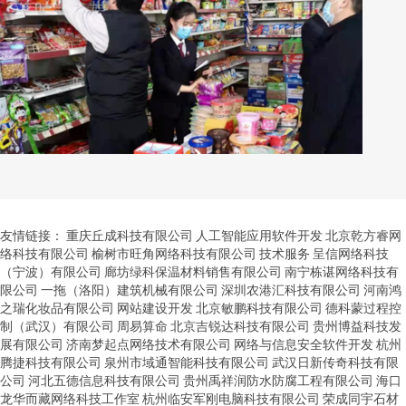
友情链接：
重庆丘成科技有限公司
人工智能应用软件开发
北京乾方睿网
络科技有限公司
榆树市旺角网络科技有限公司
技术服务
呈信网络科技
（宁波）有限公司
廊坊绿科保温材料销售有限公司
南宁栋谌网络科技有
限公司
一拖（洛阳）建筑机械有限公司
深圳农港汇科技有限公司
河南鸿
之瑞化妆品有限公司
网站建设开发
北京敏鹏科技有限公司
德科蒙过程控
制（武汉）有限公司
周易算命
北京吉锐达科技有限公司
贵州博益科技发
展有限公司
济南梦起点网络技术有限公司
网络与信息安全软件开发
杭州
腾捷科技有限公司
泉州市域通智能科技有限公司
武汉日新传奇科技有限
公司
河北五德信息科技有限公司
贵州禹祥润防水防腐工程有限公司
海口
龙华而藏网络科技工作室
杭州临安军刚电脑科技有限公司
荣成同宇石材